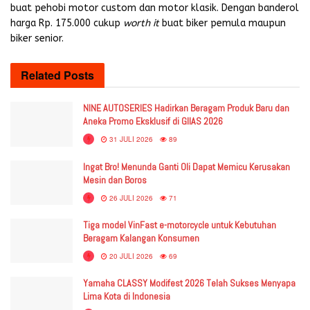
buat pehobi motor custom dan motor klasik. Dengan banderol
harga Rp. 175.000 cukup
worth it
buat biker pemula maupun
biker senior.
Related
Posts
NINE AUTOSERIES Hadirkan Beragam Produk Baru dan
Aneka Promo Eksklusif di GIIAS 2026
31 JULI 2026
89
Ingat Bro! Menunda Ganti Oli Dapat Memicu Kerusakan
Mesin dan Boros
26 JULI 2026
71
Tiga model VinFast e-motorcycle untuk Kebutuhan
Beragam Kalangan Konsumen
20 JULI 2026
69
Yamaha CLASSY Modifest 2026 Telah Sukses Menyapa
Lima Kota di Indonesia