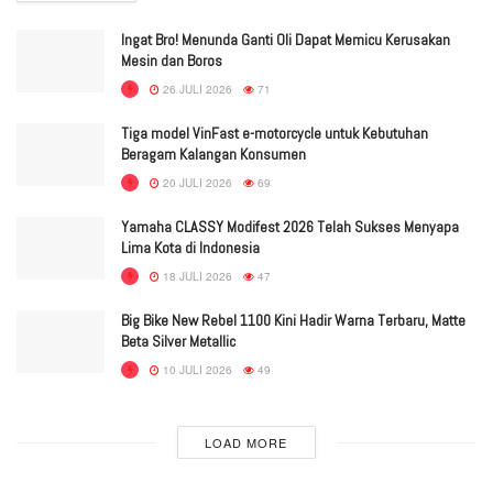
Ingat Bro! Menunda Ganti Oli Dapat Memicu Kerusakan
Mesin dan Boros
26 JULI 2026
71
Tiga model VinFast e-motorcycle untuk Kebutuhan
Beragam Kalangan Konsumen
20 JULI 2026
69
Yamaha CLASSY Modifest 2026 Telah Sukses Menyapa
Lima Kota di Indonesia
18 JULI 2026
47
Big Bike New Rebel 1100 Kini Hadir Warna Terbaru, Matte
Beta Silver Metallic
10 JULI 2026
49
LOAD MORE