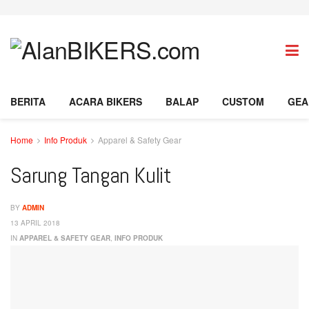
BERITA
ACARA BIKERS
BALAP
CUSTOM
GEA
Home
Info Produk
Apparel & Safety Gear
Sarung Tangan Kulit
BY
ADMIN
13 APRIL 2018
IN
APPAREL & SAFETY GEAR
,
INFO PRODUK