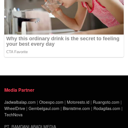
Media Partner
Jadwalbalap.com
|
Otoexpo.com
|
Motoresto.id
|
Ruangoto.com
|
WheelDrive
|
Gembelgaul.com
|
Bisnistime.com
|
Rodagilas.com
|
TechNova
PT. RAMDANI ABADI MEDIA