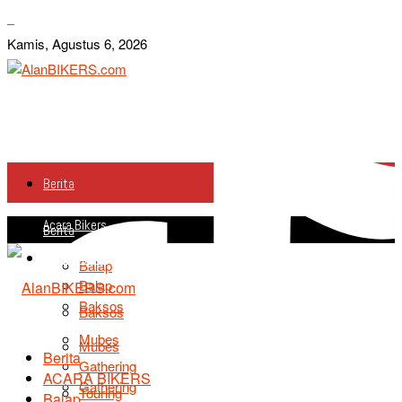
Kamis, Agustus 6, 2026
Berita
Acara Bikers
Berita
Acara Bikers
Balap
Balap
Baksos
Baksos
Mubes
Mubes
Berita
Gathering
ACARA BIKERS
Gathering
Touring
Balap