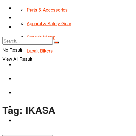
TIPS & TRIK
Parts & Accessories
Bikers Cars
Apparel & Safety Gear
Tentang Kami
Sepeda Motor
No Result
Lapak Bikers
View All Result
Agenda
Road Safety
TIPS & TRIK
Tag:
IKASA
Bikers Cars
Tentang Kami