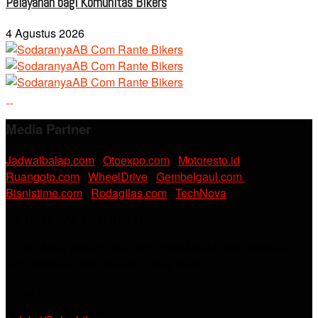
Pelayanan bagi Komunitas Bikers
4 Agustus 2026
Media Partner
Jadwalbalap.com
|
Otoexpo.com
|
Motoresto.id
|
Ruangoto.com
|
WheelDrive
|
Gembelgaul.com
|
Bisnistime.com
|
Rodagilas.com
|
TechNova
PT. RAMDANI ABADI MEDIA
Jl. KH. Noer Alie Kp. Irian RT 07/02 No.44, Kel. Kebalen,
Kec. Babelan, Kab. Bekasi, Jawa Barat.
Email :