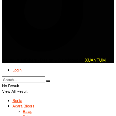
© 2025 AlanBikers - Design & Developed by
XUANTUM
Login
No Result
View All Result
Berita
Acara Bikers
Balap