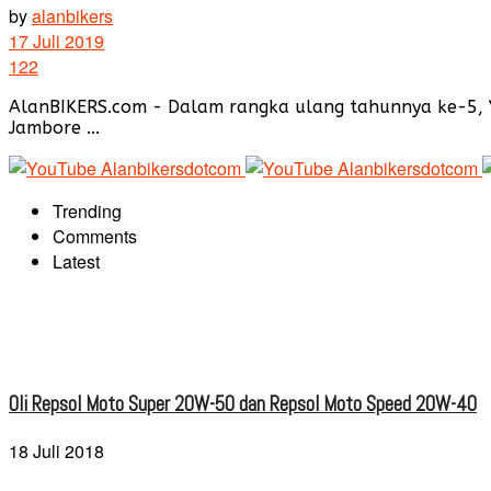
by
alanbikers
17 Juli 2019
122
AlanBIKERS.com - Dalam rangka ulang tahunnya ke-5, 
Jambore ...
Trending
Comments
Latest
Oli Repsol Moto Super 20W-50 dan Repsol Moto Speed 20W-40
18 Juli 2018