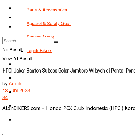
TIPS & TRIK
Parts & Accessories
Bikers Cars
Apparel & Safety Gear
Tentang Kami
Sepeda Motor
No Result
Lapak Bikers
View All Result
Agenda
HPCI Jabar Banten Sukses Gelar Jambore Wilayah di Pantai Pon
Road Safety
by
Admin
13 Juni 2023
TIPS & TRIK
34
Bikers Cars
AlanBIKERS.com - Honda PCX Club Indonesia (HPCI) Kordi
Tentang Kami