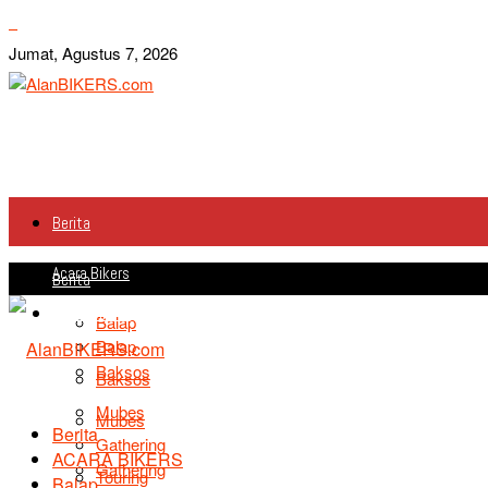
Jumat, Agustus 7, 2026
Berita
Acara Bikers
Berita
Acara Bikers
Balap
Balap
Baksos
Baksos
Mubes
Mubes
Berita
Gathering
ACARA BIKERS
Gathering
Touring
Balap