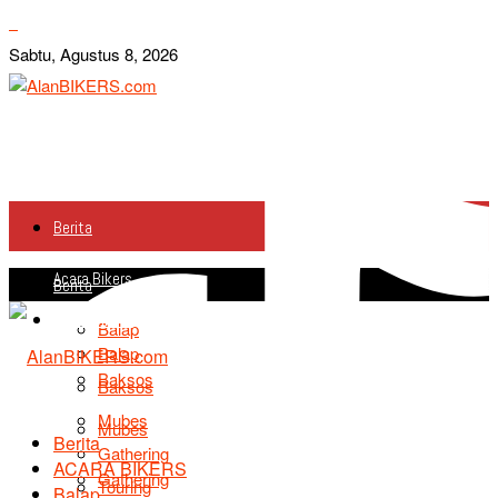
Sabtu, Agustus 8, 2026
Berita
Acara Bikers
Berita
Acara Bikers
Balap
Balap
Baksos
Baksos
Mubes
Mubes
Berita
Gathering
ACARA BIKERS
Gathering
Touring
Balap