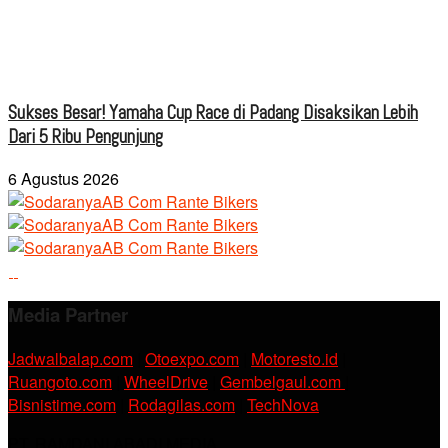
Sukses Besar! Yamaha Cup Race di Padang Disaksikan Lebih
Dari 5 Ribu Pengunjung
6 Agustus 2026
Media Partner
Jadwalbalap.com
|
Otoexpo.com
|
Motoresto.id
|
Ruangoto.com
|
WheelDrive
|
Gembelgaul.com
|
Bisnistime.com
|
Rodagilas.com
|
TechNova
PT. RAMDANI ABADI MEDIA