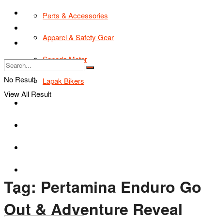
TIPS & TRIK
Parts & Accessories
Bikers Cars
Apparel & Safety Gear
Tentang Kami
Sepeda Motor
No Result
Lapak Bikers
View All Result
Agenda
Road Safety
TIPS & TRIK
Bikers Cars
Tag:
Pertamina Enduro Go
Tentang Kami
Out & Adventure Reveal