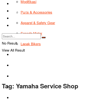
Modifikasi
Road Safety
TIPS & TRIK
Parts & Accessories
Bikers Cars
Apparel & Safety Gear
Tentang Kami
Sepeda Motor
No Result
Lapak Bikers
View All Result
Agenda
Road Safety
TIPS & TRIK
Tag:
Yamaha Service Shop
Bikers Cars
Tentang Kami