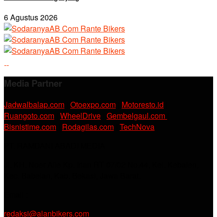
6 Agustus 2026
Media Partner
Jadwalbalap.com
|
Otoexpo.com
|
Motoresto.id
|
Ruangoto.com
|
WheelDrive
|
Gembelgaul.com
|
Bisnistime.com
|
Rodagilas.com
|
TechNova
PT. RAMDANI ABADI MEDIA
Jl. KH. Noer Alie Kp. Irian RT 07/02 No.44, Kel. Kebalen,
Kec. Babelan, Kab. Bekasi, Jawa Barat.
Email :
redaksi@alanbikers.com