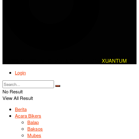
© 2025 AlanBikers - Design & Developed by
XUANTUM
Login
No Result
View All Result
Berita
Acara Bikers
Balap
Baksos
Mubes