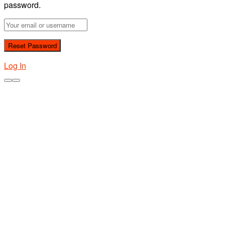
password.
Log In