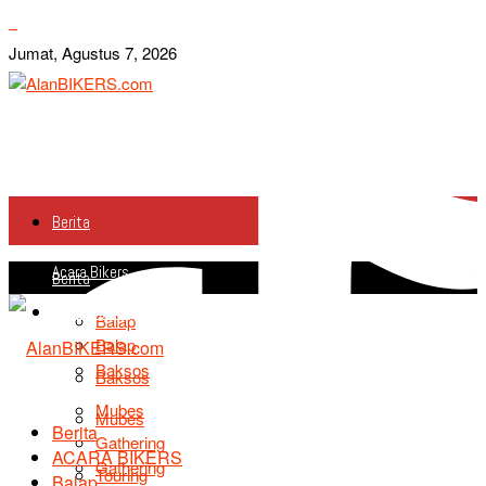
Jumat, Agustus 7, 2026
Berita
Acara Bikers
Berita
Acara Bikers
Balap
Balap
Baksos
Baksos
Mubes
Mubes
Berita
Gathering
ACARA BIKERS
Gathering
Touring
Balap