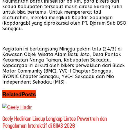
Kalimantan Barat ini sekitar 68 km, para bikers dari
kedua Kabupaten tersebut masih dirasa kurang rutin
untuk bisa bertemu. Untuk mempererat tali
silaturahmi, mereka mengikuti Kopdar Gabungan
(Kopdargab) yang diprakarsai oleh PT. Djarum Sub DSO
Sanggau.
Kegiatan ini berlangsung Minggu pekan lalu (24/3) di
Kawasan Objek Wisata Alam Batu Joto, Desa Pantok
Kecamatan Nanga Taman, Kabupaten Sekadau.
Kopdargab ini diikuti oleh bikers perwakilan dari Black
Motor Community (BMC), YVC-I Chapter Sanggau,
BYONIC Chapter Sanggau, YVC-I Sekadau dan Mio
Independent Sekadau (MIS).
Related
Posts
Geely Hadirkan Lineup Lengkap Lintas Powertrain dan
Pengalaman Interaktif di GIIAS 2026