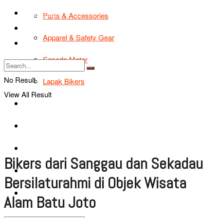
TIPS & TRIK
Parts & Accessories
Bikers Cars
Apparel & Safety Gear
Tentang Kami
Sepeda Motor
No Result
Lapak Bikers
View All Result
Agenda
Road Safety
TIPS & TRIK
Bikers dari Sanggau dan Sekadau
Bikers Cars
Bersilaturahmi di Objek Wisata
Tentang Kami
Alam Batu Joto