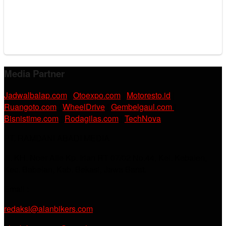
Media Partner
Jadwalbalap.com
|
Otoexpo.com
|
Motoresto.id
|
Ruangoto.com
|
WheelDrive
|
Gembelgaul.com
|
Bisnistime.com
|
Rodagilas.com
|
TechNova
PT. RAMDANI ABADI MEDIA
Jl. KH. Noer Alie Kp. Irian RT 07/02 No.44, Kel. Kebalen,
Kec. Babelan, Kab. Bekasi, Jawa Barat.
Email :
redaksi@alanbikers.com