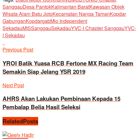
Sanggau
Desa Pantok
Kalimantan Barat
Kawasan Objek
Wisata Alam Batu Joto
Kecamatan Nanga Taman
Kopdar
Gabungan
Kopdargab
Mio Independent
Sekadau
MIS
Sanggau
Sekadau
YVC-I Chapter Sanggau
YVC-
I Sekadau
Previous Post
YROI Batik Yuasa RCB Fertone MX Racing Team
Semakin Siap Jelang YSR 2019
Next Post
AHRS Akan Lakukan Pembinaan Kepada 15
Pembalap Belia Hasil Seleksi
Related
Posts