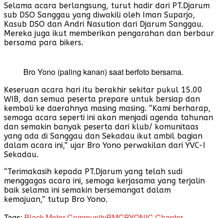
Selama acara berlangsung, turut hadir dari PT.Djarum
sub DSO Sanggau yang diwakili oleh Iman Suparjo,
Kasub DSO dan Andri Nasution dari Djarum Sanggau.
Mereka juga ikut memberikan pengarahan dan berbaur
bersama para bikers.
Bro Yono (paling kanan) saat berfoto bersama.
Keseruan acara hari itu berakhir sekitar pukul 15.00
WIB, dan semua peserta prepare untuk bersiap dan
kembali ke daerahnya masing masing. “Kami berharap,
semoga acara seperti ini akan menjadi agenda tahunan
dan semakin banyak peserta dari klub/ komunitaas
yang ada di Sanggau dan Sekadau ikut ambil bagian
dalam acara ini,” ujar Bro Yono perwakilan dari YVC-I
Sekadau.
“Terimakasih kepada PT.Djarum yang telah sudi
menggagas acara ini, semoga kerjasama yang terjalin
baik selama ini semakin bersemangat dalam
kemajuan,” tutup Bro Yono.
Tags:
Black Motor Community
BMC
BYONIC Chapter