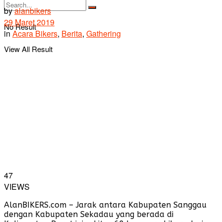
by
alanbikers
29 Maret 2019
No Result
in
Acara Bikers
,
Berita
,
Gathering
View All Result
47
VIEWS
AlanBIKERS.com – Jarak antara Kabupaten Sanggau
dengan Kabupaten Sekadau yang berada di