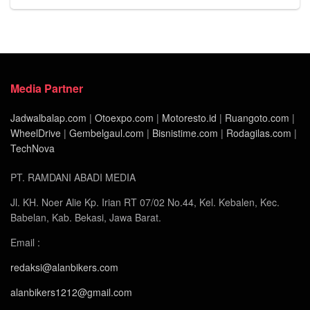
Media Partner
Jadwalbalap.com
|
Otoexpo.com
|
Motoresto.id
|
Ruangoto.com
|
WheelDrive
|
Gembelgaul.com
|
Bisnistime.com
|
Rodagilas.com
|
TechNova
PT. RAMDANI ABADI MEDIA
Jl. KH. Noer Alie Kp. Irian RT 07/02 No.44, Kel. Kebalen, Kec.
Babelan, Kab. Bekasi, Jawa Barat.
Email :
redaksi@alanbikers.com
alanbikers1212@gmail.com