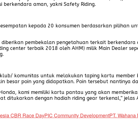
i berkendara aman, yakni Safety Riding.
n kesempatan kepada 20 konsumen berdasarkan pilihan unt
 diberikan pembekalan pengetahuan terkait berkendara d
 riding center terbaik 2018 oleh AHM) milik Main Dealer
g.
 klub/ komunitas untuk melakukan taping kartu member
n besar poin yang didapatkan. Poin tersebut nantinya d
onda, kami memiliki kartu pantau yang akan memberika
t ditukarkan dengan hadiah riding gear terkenal,” jelas A
nesia CBR Race Day
PIC Community Development
PT. Wahana 