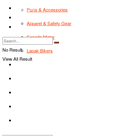
TIPS & TRIK
Parts & Accessories
Bikers Cars
Apparel & Safety Gear
Tentang Kami
Sepeda Motor
No Result
Lapak Bikers
View All Result
Agenda
Road Safety
TIPS & TRIK
Bikers Cars
Tentang Kami