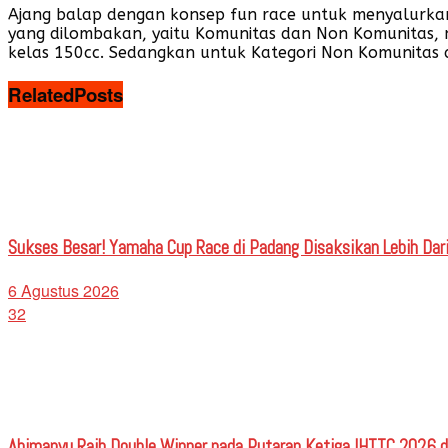
Ajang balap dengan konsep fun race untuk menyalurkan 
yang dilombakan, yaitu Komunitas dan Non Komunitas, 
kelas 150cc. Sedangkan untuk Kategori Non Komunitas a
Related
Posts
Sukses Besar! Yamaha Cup Race di Padang Disaksikan Lebih Dari
6 Agustus 2026
32
Abimanyu Raih Double Winner pada Putaran Ketiga IHTTC 2026 d