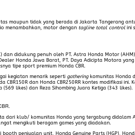
tas maupun tidak yang berada di Jakarta Tangerang antu
. Ario menambahkan, motor dengan
tagline total control
ini 
HC) dan didukung penuh oleh PT. Astra Honda Motor (AHM
Dealer Honda Jawa Barat, PT. Daya Adicipta Motora yan
usnya tipe sport premium Honda CBR.
agai kegiatan menarik seperti
gathering
komunitas Honda dan
a CBR150R dan Honda CBR250RR kontes modifikasi ini. Kel
(569 likes) dan Reza Sihombing Juara Ketiga (343 likes).
 CBR.
ota dari klub/ komunitas Honda yang tergabung didalam A
ngat mengikuti beragam games yang diadakan.
i booth penjualan unit, Honda Genuine Parts (HGP), Hon