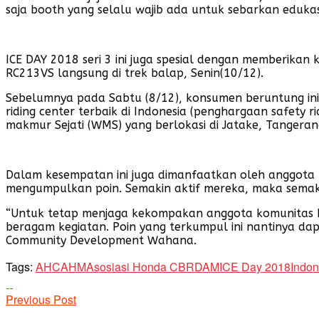
saja booth yang selalu wajib ada untuk sebarkan edukas
ICE DAY 2018 seri 3 ini juga spesial dengan memberika
RC213VS langsung di trek balap, Senin(10/12).
Sebelumnya pada Sabtu (8/12), konsumen beruntung ini
riding center terbaik di Indonesia (penghargaan safety
makmur Sejati (WMS) yang berlokasi di Jatake, Tangeran
Dalam kesempatan ini juga dimanfaatkan oleh anggota
mengumpulkan poin. Semakin aktif mereka, maka semaki
“Untuk tetap menjaga kekompakan anggota komunitas H
beragam kegiatan. Poin yang terkumpul ini nantinya dapa
Community Development Wahana.
Tags:
AHC
AHM
Asosiasi Honda CBR
DAM
ICE Day 2018
Indo
Previous Post