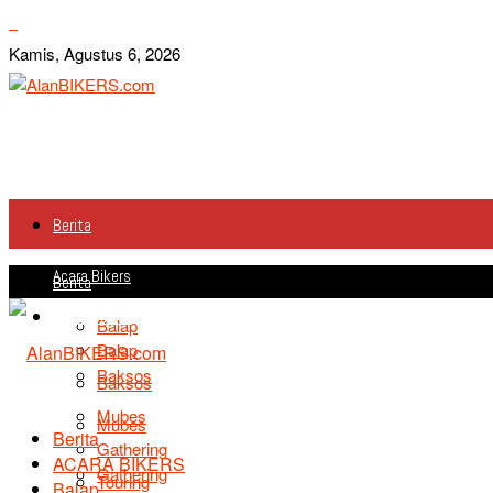
Kamis, Agustus 6, 2026
Berita
Acara Bikers
Berita
Acara Bikers
Balap
Balap
Baksos
Baksos
Mubes
Mubes
Berita
Gathering
ACARA BIKERS
Gathering
Touring
Balap