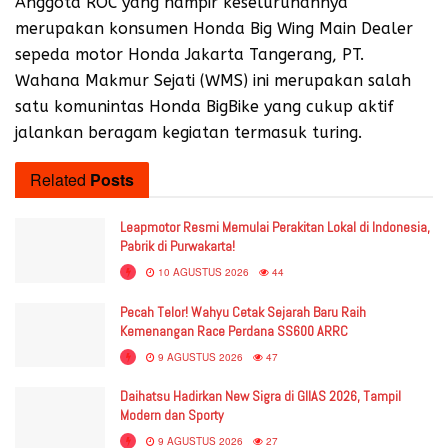
Anggota ROC yang hampir keseluruhannya
merupakan konsumen Honda Big Wing Main Dealer
sepeda motor Honda Jakarta Tangerang, PT.
Wahana Makmur Sejati (WMS) ini merupakan salah
satu komunintas Honda BigBike yang cukup aktif
jalankan beragam kegiatan termasuk turing.
Related
Posts
Leapmotor Resmi Memulai Perakitan Lokal di Indonesia,
Pabrik di Purwakarta!
10 AGUSTUS 2026
44
Pecah Telor! Wahyu Cetak Sejarah Baru Raih
Kemenangan Race Perdana SS600 ARRC
9 AGUSTUS 2026
47
Daihatsu Hadirkan New Sigra di GIIAS 2026, Tampil
Modern dan Sporty
9 AGUSTUS 2026
27