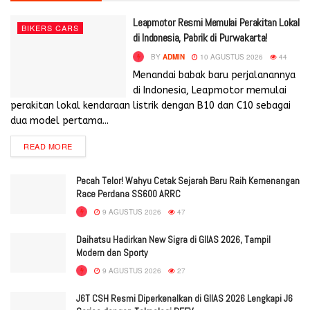
Leapmotor Resmi Memulai Perakitan Lokal
BIKERS CARS
di Indonesia, Pabrik di Purwakarta!
BY
ADMIN
10 AGUSTUS 2026
44
Menandai babak baru perjalanannya
di Indonesia, Leapmotor memulai
perakitan lokal kendaraan listrik dengan B10 dan C10 sebagai
dua model pertama...
READ MORE
Pecah Telor! Wahyu Cetak Sejarah Baru Raih Kemenangan
Race Perdana SS600 ARRC
9 AGUSTUS 2026
47
Daihatsu Hadirkan New Sigra di GIIAS 2026, Tampil
Modern dan Sporty
9 AGUSTUS 2026
27
J6T CSH Resmi Diperkenalkan di GIIAS 2026 Lengkapi J6