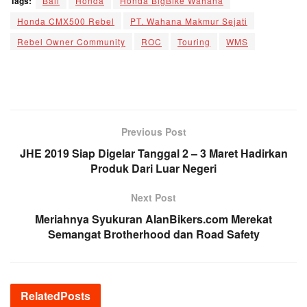
Tags:
Bali
Honda
Honda BigBike Wahana
Honda CMX500 Rebel
PT. Wahana Makmur Sejati
Rebel Owner Community
ROC
Touring
WMS
Previous Post
JHE 2019 Siap Digelar Tanggal 2 – 3 Maret Hadirkan
Produk Dari Luar Negeri
Next Post
Meriahnya Syukuran AlanBikers.com Merekat
Semangat Brotherhood dan Road Safety
Related
Posts