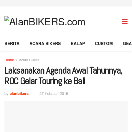
BERITA
ACARA BIKERS
BALAP
CUSTOM
GEA
Home
Acara Bikers
Laksanakan Agenda Awal Tahunnya,
ROC Gelar Touring ke Bali
by
alanbikers
27 Februari 2019