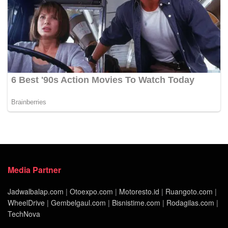
Media Partner
Jadwalbalap.com
|
Otoexpo.com
|
Motoresto.id
|
Ruangoto.com
|
WheelDrive
|
Gembelgaul.com
|
Bisnistime.com
|
Rodagilas.com
|
TechNova