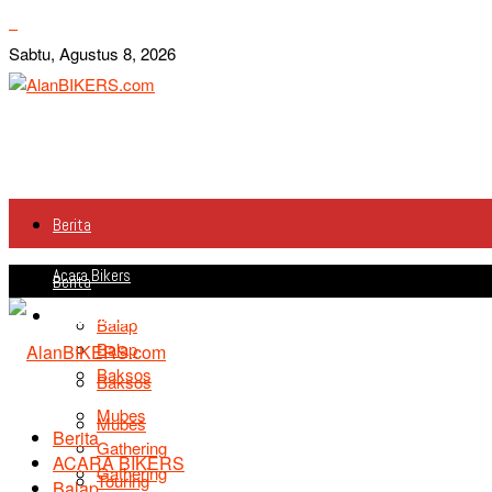
Sabtu, Agustus 8, 2026
Berita
Acara Bikers
Berita
Acara Bikers
Balap
Balap
Baksos
Baksos
Mubes
Mubes
Berita
Gathering
ACARA BIKERS
Gathering
Touring
Balap