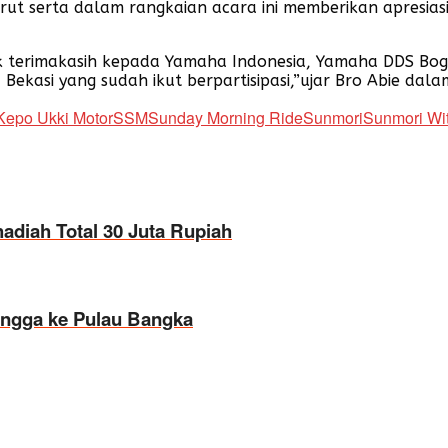
t serta dalam rangkaian acara ini memberikan apresiasi 
ak terimakasih kepada Yamaha Indonesia, Yamaha DDS Bog
Bekasi yang sudah ikut berpartisipasi,”ujar Bro Abie da
Kepo Ukki Motor
SSM
Sunday Morning Ride
Sunmori
Sunmori Wi
adiah Total 30 Juta Rupiah
ngga ke Pulau Bangka