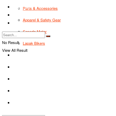
TIPS & TRIK
Parts & Accessories
Bikers Cars
Apparel & Safety Gear
Tentang Kami
Sepeda Motor
No Result
Lapak Bikers
View All Result
Agenda
Road Safety
TIPS & TRIK
Bikers Cars
Tentang Kami