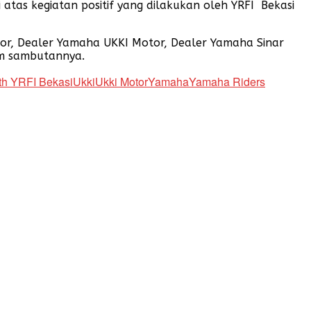
atas kegiatan positif yang dilakukan oleh YRFI Bekasi
or, Dealer Yamaha UKKI Motor, Dealer Yamaha Sinar
lam sambutannya.
th YRFI Bekasi
Ukki
Ukki Motor
Yamaha
Yamaha Riders