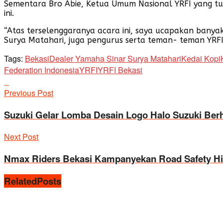
Sementara Bro Abie, Ketua Umum Nasional YRFI yang turu
ini.
“Atas terselenggaranya acara ini, saya ucapakan bany
Surya Matahari, juga pengurus serta teman- teman YRFI 
Tags:
Bekasi
Dealer Yamaha Sinar Surya Matahari
Kedai Kopi
Federation Indonesia
YRFI
YRFI Bekasi
Previous Post
Suzuki Gelar Lomba Desain Logo Halo Suzuki Berh
Next Post
Nmax Riders Bekasi Kampanyekan Road Safety Hi
Related
Posts