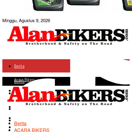
Minggu, Agustus 9, 2026
Berita
Acara Bikers
Berita
Acara Bikers
Profile
Profile
Info Produk
Info Produk
Agenda
Agenda
Berita
Road Safety
ACARA BIKERS