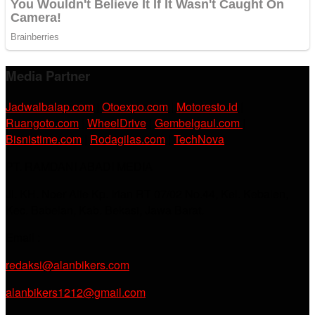
Media Partner
Jadwalbalap.com
|
Otoexpo.com
|
Motoresto.id
|
Ruangoto.com
|
WheelDrive
|
Gembelgaul.com
|
Bisnistime.com
|
Rodagilas.com
|
TechNova
PT. RAMDANI ABADI MEDIA
Jl. KH. Noer Alie Kp. Irian RT 07/02 No.44, Kel. Kebalen,
Kec. Babelan, Kab. Bekasi, Jawa Barat.
Email :
redaksi@alanbikers.com
alanbikers1212@gmail.com