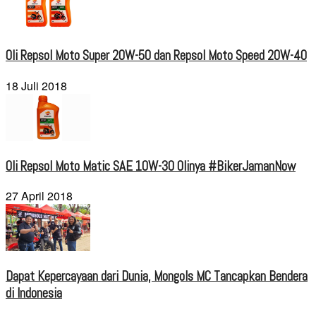
Oli Repsol Moto Super 20W-50 dan Repsol Moto Speed 20W-40
18 Juli 2018
Oli Repsol Moto Matic SAE 10W-30 Olinya #BikerJamanNow
27 April 2018
Dapat Kepercayaan dari Dunia, Mongols MC Tancapkan Bendera
di Indonesia