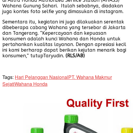
di Astra Honda Authorized Service Station (AHASS)
Wahana Gunung Sahari. Itulah sebabnya, diadakan
juga kontes foto selfie yang dimasukan di instagram.
Sementara itu, kegiatan ini juga dilakuakan serentak
dibeberapa cabang Wahana yang tersebar di Jakarta
dan Tangerang. “Kepercayaan dan kepuasan
konsumen adalah kunci Wahana dan Honda untuk
pertahankan kualitas layanan. Dengan apresiasi kecil
ini kami berharap dapat berikan kejutan menarik bagi
konsumen,” tutupTaryudin.
(RLS/AB)
Tags:
Hari Pelanggan Nasional
PT. Wahana Makmur
Sejati
Wahana Honda