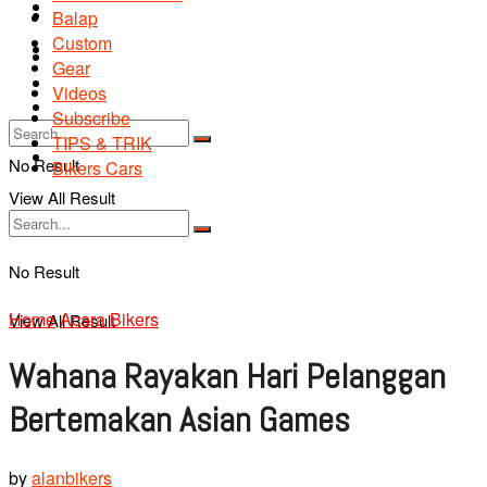
Road Safety
TIPS & TRIK
Balap
Custom
Bikers Cars
TIPS & TRIK
Gear
Tentang Kami
Videos
Bikers Cars
Subscribe
TIPS & TRIK
Tentang Kami
No Result
Bikers Cars
View All Result
No Result
Home
Acara Bikers
View All Result
Wahana Rayakan Hari Pelanggan
Bertemakan Asian Games
by
alanbikers