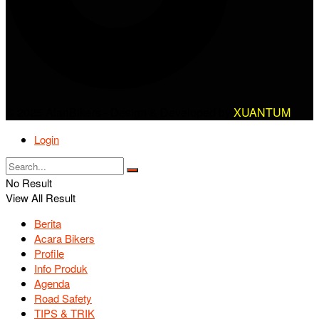
© 2025 AlanBikers - Design & Developed by
XUANTUM
Login
No Result
View All Result
Berita
Acara Bikers
Profile
Info Produk
Agenda
Road Safety
TIPS & TRIK