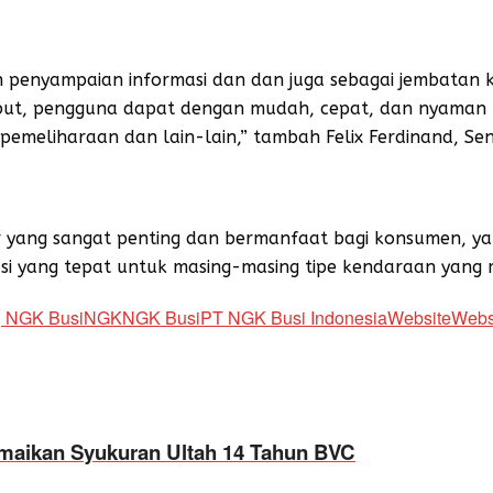
n penyampaian informasi dan dan juga sebagai jembatan 
ebut, pengguna dapat dengan mudah, cepat, dan nyaman
 pemeliharaan dan lain-lain,” tambah Felix Ferdinand, Se
itur yang sangat penting dan bermanfaat bagi konsumen, y
si yang tepat untuk masing-masing tipe kendaraan yang m
g NGK Busi
NGK
NGK Busi
PT NGK Busi Indonesia
Website
Webs
maikan Syukuran Ultah 14 Tahun BVC