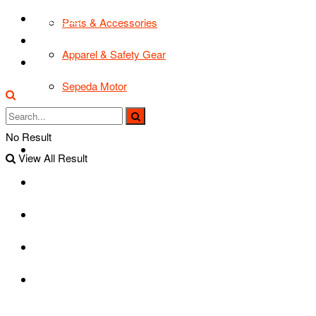
TIPS & TRIK
Parts & Accessories
Bikers Cars
Apparel & Safety Gear
Tentang Kami
Sepeda Motor
Lapak Bikers
No Result
Agenda
View All Result
Road Safety
TIPS & TRIK
Bikers Cars
Tentang Kami