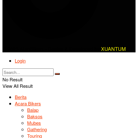
© 2025 AlanBikers - Design & Developed by
XUANTUM
Login
No Result
View All Result
Berita
Acara Bikers
Balap
Baksos
Mubes
Gathering
Touring