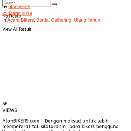
by
alanbikers
23 Maret 2019
No Result
in
Acara Bikers
,
Berita
,
Gathering
,
Ulang Tahun
View All Result
55
VIEWS
AlanBIKERS.com – Dengan maksud untuk lebih
mempererat tali silaturahmi, para bikers pengguna