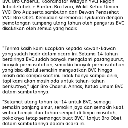
BVC Bro Chaerul, Koordinator Wilayah YVCI Region
Jabodetabek + Banten Bro Ivan, Wakil Ketua Umum
YVCI Bro Aziz serta sambutan dari Dewan Penasehat
YVCI Bro Obet. Kemudian seremonial syukuran dengan
pemotongan tumpeng ulang tahun oleh pengurus BVC
disaksikan oleh semua yang hadir.
“Terima kasih kami ucapkan kepada kawan-kawan
yang sudah hadir dalam acara ini. Selama 14 tahun
berdirinya BVC sudah banyak mengalami pasang surut,
banyak permasalahan, semakin banyak permasalahan
yang bisa dilalui semakin menguatkan BVC hingga
masih ada sampai saat ini. Tidak hanya sampai disini,
tapi kami akan masih ada untuk tahun-tahun
berikutnya,” ujar Bro Chaerul Annas, Ketua Umum BVC
dalam sambutannya.
“Selamat ulang tahun ke-14 untuk BVC, semoga
semakin panjang umur, semakin jaya dan semakin kuat
walau hampir dua tahun sempat di timpa masalah,
pokoknya tetap semangat buat BVC,” lanjut Bro Obet
dalam sambutannya dalam acara ini.