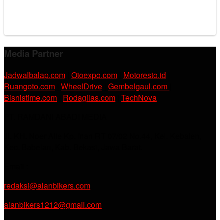
Media Partner
Jadwalbalap.com
|
Otoexpo.com
|
Motoresto.id
|
Ruangoto.com
|
WheelDrive
|
Gembelgaul.com
|
Bisnistime.com
|
Rodagilas.com
|
TechNova
PT. RAMDANI ABADI MEDIA
Jl. KH. Noer Alie Kp. Irian RT 07/02 No.44, Kel. Kebalen,
Kec. Babelan, Kab. Bekasi, Jawa Barat.
Email :
redaksi@alanbikers.com
alanbikers1212@gmail.com