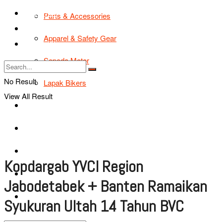
TIPS & TRIK
Parts & Accessories
Bikers Cars
Apparel & Safety Gear
Tentang Kami
Sepeda Motor
No Result
Lapak Bikers
View All Result
Agenda
Road Safety
TIPS & TRIK
Kopdargab YVCI Region
Bikers Cars
Jabodetabek + Banten Ramaikan
Tentang Kami
Syukuran Ultah 14 Tahun BVC