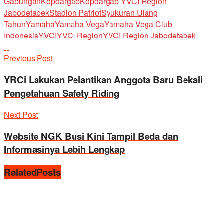
Gabungan
Kopdargab
Kopdargab YVCI Region
Jabodetabek
Stadion Patriot
Syukuran Ulang
Tahun
Yamaha
Yamaha Vega
Yamaha Vega Club
Indonesia
YVCI
YVCI Region
YVCI Region Jabodetabek
Previous Post
YRCi Lakukan Pelantikan Anggota Baru Bekali
Pengetahuan Safety Riding
Next Post
Website NGK Busi Kini Tampil Beda dan
Informasinya Lebih Lengkap
Related
Posts