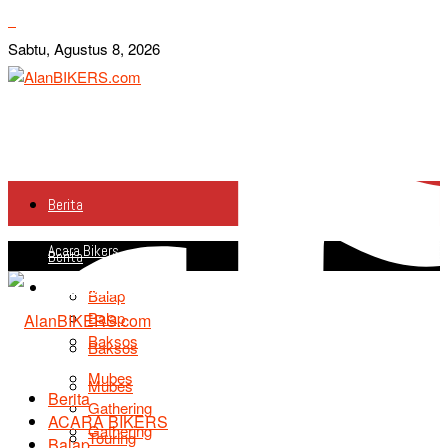
Sabtu, Agustus 8, 2026
Berita
Acara Bikers
Berita
Acara Bikers
Balap
Balap
Baksos
Baksos
Mubes
Mubes
Berita
Gathering
ACARA BIKERS
Gathering
Touring
Balap