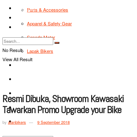
TIPS & TRIK
Parts & Accessories
Bikers Cars
Apparel & Safety Gear
Tentang Kami
Sepeda Motor
No Result
Lapak Bikers
View All Result
Agenda
Road Safety
TIPS & TRIK
Resmi Dibuka, Showroom Kawasaki
Tawarkan Promo Upgrade your Bike
Bikers Cars
Tentang Kami
by
alanbikers
9 September 2018