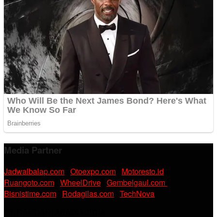
Media Partner
Jadwalbalap.com
|
Otoexpo.com
|
Motoresto.id
|
Ruangoto.com
|
WheelDrive
|
Gembelgaul.com
|
Bisnistime.com
|
Rodagilas.com
|
TechNova
PT. RAMDANI ABADI MEDIA