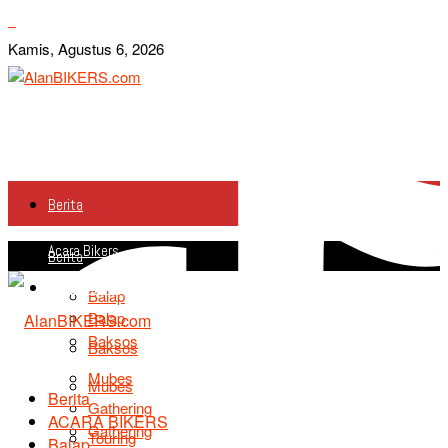
Kamis, Agustus 6, 2026
Berita
Acara Bikers
Berita
Acara Bikers
Balap
Balap
Baksos
Baksos
Mubes
Mubes
Berita
Gathering
ACARA BIKERS
Gathering
Touring
Balap