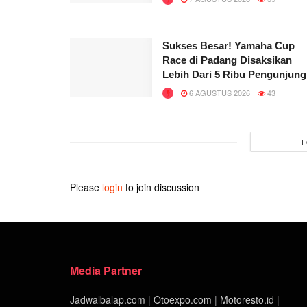
Sukses Besar! Yamaha Cup
Race di Padang Disaksikan
Lebih Dari 5 Ribu Pengunjung
6 AGUSTUS 2026
43
L
Please
login
to join discussion
Media Partner
Jadwalbalap.com
|
Otoexpo.com
|
Motoresto.id
|