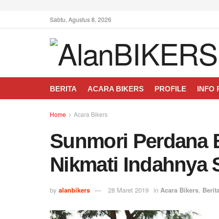
Sabtu, Agustus 8, 2026
BERITA
ACARA BIKERS
PROFILE
INFO
Home
Acara Bikers
Sunmori Perdana 
Nikmati Indahnya 
by
alanbikers
28 Maret 2019
in
Acara Bikers
,
Berit