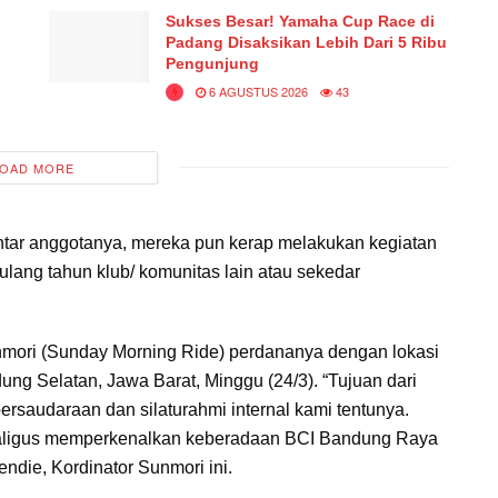
Sukses Besar! Yamaha Cup Race di
Padang Disaksikan Lebih Dari 5 Ribu
Pengunjung
6 AGUSTUS 2026
43
OAD MORE
ntar anggotanya, mereka pun kerap melakukan kegiatan
lang tahun klub/ komunitas lain atau sekedar
nmori (Sunday Morning Ride) perdananya dengan lokasi
ng Selatan, Jawa Barat, Minggu (24/3). “Tujuan dari
persaudaraan dan silaturahmi internal kami tentunya.
ekaligus memperkenalkan keberadaan BCI Bandung Raya
ndie, Kordinator Sunmori ini.