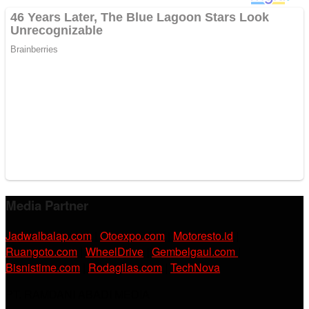
Media Partner
Jadwalbalap.com
|
Otoexpo.com
|
Motoresto.id
|
Ruangoto.com
|
WheelDrive
|
Gembelgaul.com
|
Bisnistime.com
|
Rodagilas.com
|
TechNova
PT. RAMDANI ABADI MEDIA