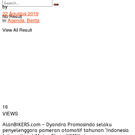
by
22 Agustus 2019
No Result
in
Agenda
,
Berita
View All Result
16
VIEWS
AlanBIKERS.com – Dyandra Promosindo selaku
penyelenggara pameran otomotif tahunan ‘Indonesia