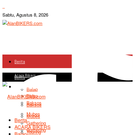
Sabtu, Agustus 8, 2026
Berita
Acara Bikers
Berita
Acara Bikers
Balap
Balap
Baksos
Baksos
Mubes
Mubes
Berita
Gathering
ACARA BIKERS
Gathering
Touring
Balap