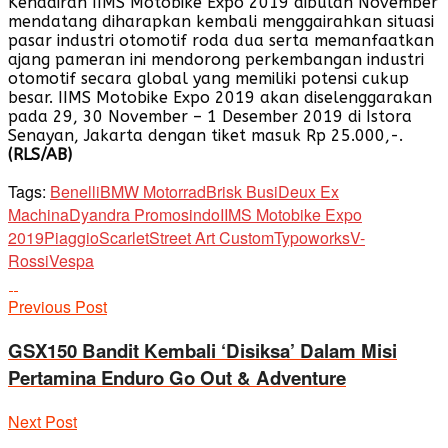
Kehadiran IIMS Motobike Expo 2019 dibulan November
mendatang diharapkan kembali menggairahkan situasi
pasar industri otomotif roda dua serta memanfaatkan
ajang pameran ini mendorong perkembangan industri
otomotif secara global yang memiliki potensi cukup
besar. IIMS Motobike Expo 2019 akan diselenggarakan
pada 29, 30 November – 1 Desember 2019 di Istora
Senayan, Jakarta dengan tiket masuk Rp 25.000,-.
(RLS/AB)
Tags:
Benelli
BMW Motorrad
Brisk Busi
Deux Ex
Machina
Dyandra Promosindo
IIMS Motobike Expo
2019
Piaggio
Scarlet
Street Art Custom
Typoworks
V-
Rossi
Vespa
Previous Post
GSX150 Bandit Kembali ‘Disiksa’ Dalam Misi
Pertamina Enduro Go Out & Adventure
Next Post