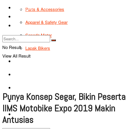
TIPS & TRIK
Parts & Accessories
Bikers Cars
Apparel & Safety Gear
Tentang Kami
Sepeda Motor
No Result
Lapak Bikers
View All Result
Agenda
Road Safety
TIPS & TRIK
Punya Konsep Segar, Bikin Peserta
Bikers Cars
IIMS Motobike Expo 2019 Makin
Tentang Kami
Antusias