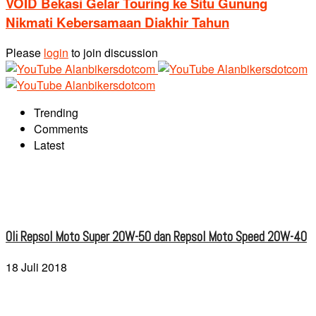
VOID Bekasi Gelar Touring ke Situ Gunung
Nikmati Kebersamaan Diakhir Tahun
Please
login
to join discussion
Trending
Comments
Latest
Oli Repsol Moto Super 20W-50 dan Repsol Moto Speed 20W-40
18 Juli 2018