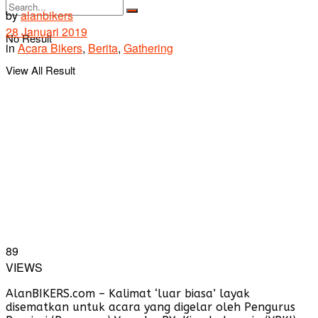
by
alanbikers
28 Januari 2019
No Result
in
Acara Bikers
,
Berita
,
Gathering
View All Result
89
VIEWS
AlanBIKERS.com – Kalimat ‘luar biasa’ layak
disematkan untuk acara yang digelar oleh Pengurus