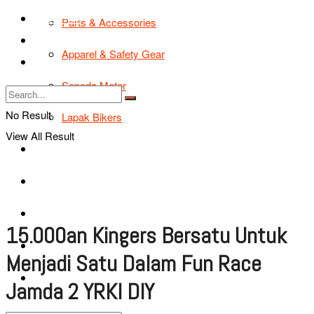
TIPS & TRIK
Parts & Accessories
Bikers Cars
Apparel & Safety Gear
Tentang Kami
Sepeda Motor
No Result
Lapak Bikers
View All Result
Agenda
Road Safety
TIPS & TRIK
15.000an Kingers Bersatu Untuk
Bikers Cars
Menjadi Satu Dalam Fun Race
Tentang Kami
Jamda 2 YRKI DIY