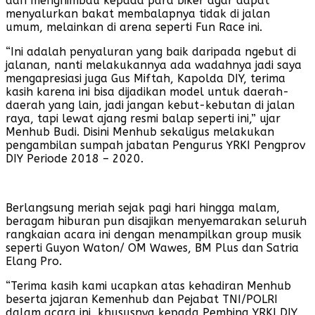
dan menghimbau kepada para biker agar dapat
menyalurkan bakat membalapnya tidak di jalan
umum, melainkan di arena seperti Fun Race ini.
“Ini adalah penyaluran yang baik daripada ngebut di
jalanan, nanti melakukannya ada wadahnya jadi saya
mengapresiasi juga Gus Miftah, Kapolda DIY, terima
kasih karena ini bisa dijadikan model untuk daerah-
daerah yang lain, jadi jangan kebut-kebutan di jalan
raya, tapi lewat ajang resmi balap seperti ini,” ujar
Menhub Budi. Disini Menhub sekaligus melakukan
pengambilan sumpah jabatan Pengurus YRKI Pengprov
DIY Periode 2018 – 2020.
Berlangsung meriah sejak pagi hari hingga malam,
beragam hiburan pun disajikan menyemarakan seluruh
rangkaian acara ini dengan menampilkan group musik
seperti Guyon Waton/ OM Wawes, BM Plus dan Satria
Elang Pro.
“Terima kasih kami ucapkan atas kehadiran Menhub
beserta jajaran Kemenhub dan Pejabat TNI/POLRI
dalam acara ini, khususnya kepada Pembina YRKI DIY