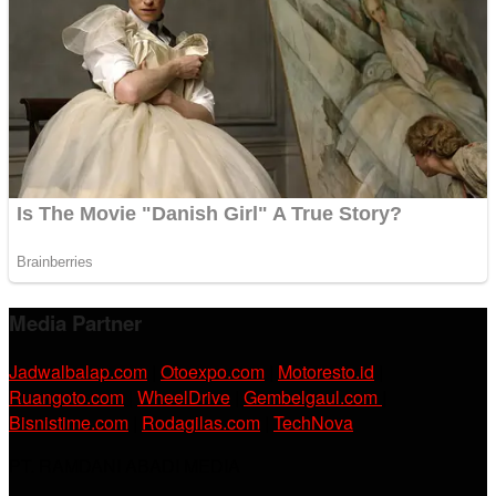
Media Partner
Jadwalbalap.com
|
Otoexpo.com
|
Motoresto.id
|
Ruangoto.com
|
WheelDrive
|
Gembelgaul.com
|
Bisnistime.com
|
Rodagilas.com
|
TechNova
PT. RAMDANI ABADI MEDIA