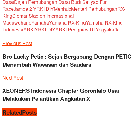
Darat
Dirjen Perhubungan Darat Budi Setiyadi
Fun
Race
Jamda 2 YRKI DIY
Menhub
Menteri Perhubungan
RX-
King
Sleman
Stadion Internasional
Maguwoharjo
Yamaha
Yamaha RX-King
Yamaha RX-King
Indonesia
YRKI
YRKI DIY
YRKI Pengprov DI Yogyakarta
Previous Post
Bro Lucky Petic : Sejak Bergabung Dengan PETIC
Menambah Wawasan dan Saudara
Next Post
XEONERS Indonesia Chapter Gorontalo Usai
Melakukan Pelantikan Angkatan X
Related
Posts