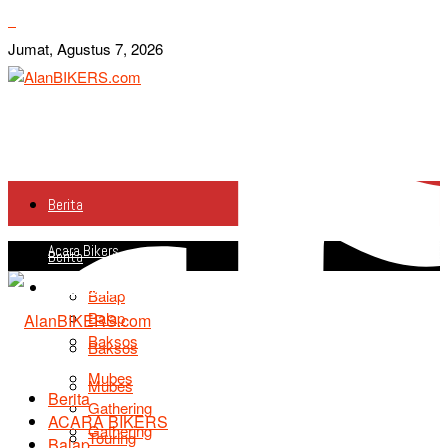
Jumat, Agustus 7, 2026
Berita
Acara Bikers
Berita
Acara Bikers
Balap
Balap
Baksos
Baksos
Mubes
Mubes
Berita
Gathering
ACARA BIKERS
Gathering
Touring
Balap