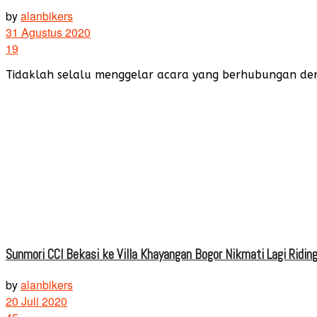
by
alanbikers
31 Agustus 2020
19
Tidaklah selalu menggelar acara yang berhubungan denga
Sunmori CCI Bekasi ke Villa Khayangan Bogor Nikmati Lagi Ridin
by
alanbikers
20 Juli 2020