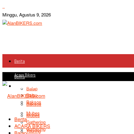
Minggu, Agustus 9, 2026
Berita
Acara Bikers
Berita
Acara Bikers
Balap
Balap
Baksos
Baksos
Mubes
Mubes
Berita
Gathering
ACARA BIKERS
Gathering
Touring
Balap