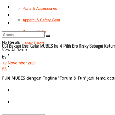
TIPS & TRIK
Parts & Accessories
Bikers Cars
Apparel & Safety Gear
Tentang Kami
Sepeda Motor
No Result
Lapak Bikers
CCI Bekasi Usai Gelar MUBES ke-4 Pilih Bro Risky Sebagai Ket
View All Result
Agenda
by
12 November 2021
Road Safety
55
TIPS & TRIK
FUN MUBES dengan Tagline "Forum & Fun" jadi tema acara
Bikers Cars
Tentang Kami